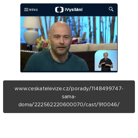
www.ceskatelevize.cz/porady/1148499747-
sama-
doma/222562220600070/cast/910046/