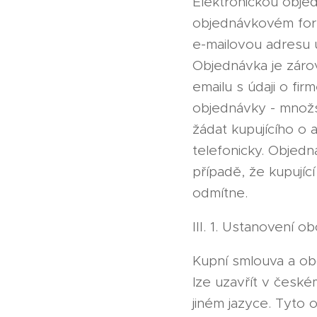
Elektronickou obje
objednávkovém form
e-mailovou adresu 
Objednávka je záro
emailu s údaji o fir
objednávky - množs
žádat kupujícího o 
telefonicky. Objedn
případě, že kupujíc
odmítne.
III. 1. Ustanovení 
Kupní smlouva a ob
lze uzavřít v české
jiném jazyce. Tyto