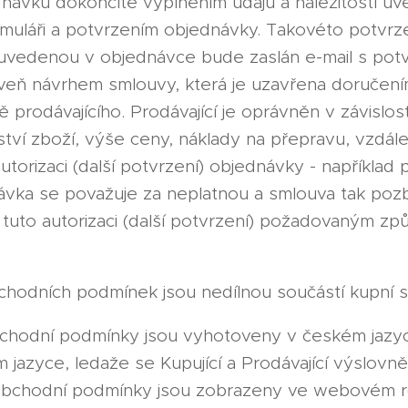
dnávku dokončíte vyplněním údajů a náležitostí u
uláři a potvrzením objednávky. Takovéto potvrze
uvedenou v objednávce bude zaslán e-mail s pot
veň návrhem smlouvy, která je uzavřena doručením
mě prodávajícího. Prodávající je oprávněn v závislos
tví zboží, výše ceny, náklady na přepravu, vzdál
autorizaci (další potvrzení) objednávky - napříkla
ávka se považuje za neplatnou a smlouva tak pozb
í tuto autorizaci (další potvrzení) požadovaným 
obchodních podmínek jsou nedílnou součástí kupní 
chodní podmínky jsou vyhotoveny v českém jazy
m jazyce, ledaže se Kupující a Prodávající výslov
 obchodní podmínky jsou zobrazeny ve webovém 