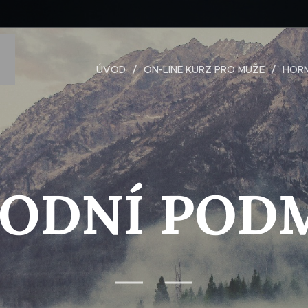
ÚVOD
ON-LINE KURZ PRO MUŽE
HORM
ODNÍ POD