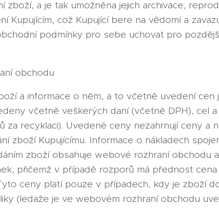
 zboží, a je tak umožněna jejich archivace, repro
í Kupujícím, což Kupující bere na vědomí a zavaz
 obchodní podmínky pro sebe uchovat pro pozděj
raní obchodu
oží a informace o něm, a to včetně uvedení cen j
edeny včetně veškerých daní (včetně DPH), cel a 
 za recyklaci). Uvedené ceny nezahrnují ceny a ná
í zboží Kupujícímu. Informace o nákladech spoje
ním zboží obsahuje webové rozhraní obchodu a č
ek, přičemž v případě rozporů má přednost cen
Tyto ceny platí pouze v případech, kdy je zboží d
liky (ledaže je ve webovém rozhraní obchodu uv