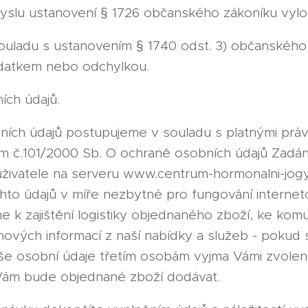
yslu ustanovení § 1726 občanského zákoníku vyl
souladu s ustanovením § 1740 odst. 3) občanského
dodatkem nebo odchylkou.
ích údajů.
ních údajů postupujeme v souladu s platnými práv
 č.101/2000 Sb. O ochraně osobních údajů Zadán
i uživatele na serveru www.centrum-hormonalni-jog
hto údajů v míře nezbytné pro fungování interne
 k zajištění logistiky objednaného zboží, ke komu
 nových informací z naší nabídky a služeb - pokud 
e osobní údaje třetím osobám vyjma Vámi zvolen
 Vám bude objednané zboží dodávat.