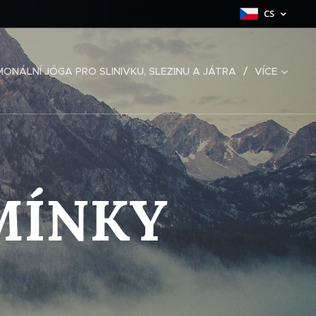
CS
ONÁLNÍ JÓGA PRO SLINIVKU, SLEZINU A JÁTRA
VÍCE
MÍNKY