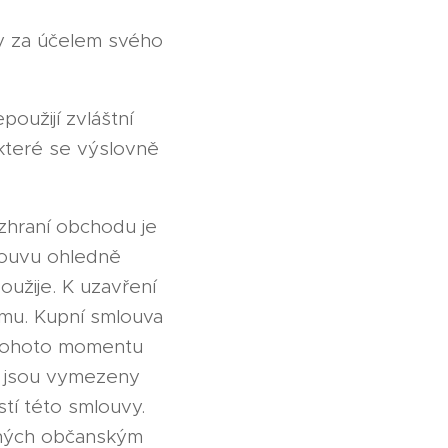
žby za účelem svého
oužijí zvláštní
 které se výslovně
zhraní obchodu je
mlouvu ohledně
užije. K uzavření
ímu. Kupní smlouva
 tohoto momentu
ež jsou vymezeny
tí této smlouvy.
vených občanským