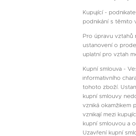
Kupující - podnikat
podnikání s těmito
Pro úpravu vztahů m
ustanovení o prode
uplatní pro vztah m
Kupní smlouva - Ve
informativního char
tohoto zboží. Usta
kupní smlouvy nedo
vzniká okamžikem p
vznikají mezi kupuj
kupní smlouvou a o
Uzavření kupní sml