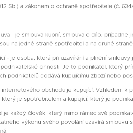
12 Sb.) a zákonem o ochraně spotřebitele (č. 634/
uva - je smlouva kupní, smlouva o dílo, případně 
jsou na jedné straně spotřebitel a na druhé straně
cí - je osoba, která při uzavírání a plnění smlouvy
podnikatelské činnosti. Je to podnikatel, který p
ých podnikatelů dodává kupujícímu zboží nebo posk
internetového obchodu je kupující. Vzhledem k p
í, který je spotřebitelem a kupující, který je podnik
tel je každý člověk, který mimo rámec své podnikat
atného výkonu svého povolání uzavírá smlouvu s
ná.