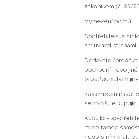
zákoníkem (č. 89/20
Vymezení pojmů
Spotřebitelská smlo
smluvními stranami 
Dodavatel/prodávají
obchodní nebo jiné 
prostřednictvím jin
Zákazníkem našeho 
se rozlišuje kupujíc
Kupující - spotřebi
mimo rámec samost
nebo s ním jinak jed