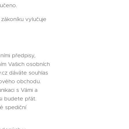
oučeno.
 zákoníku vylučuje
ními předpisy,
ím Vašich osobních
y.cz dáváte souhlas
tového obchodu.
nikaci s Vámi a
si budete přát.
é spediční