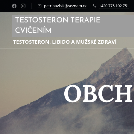
petr.bavlsik@seznam.cz
+420 775 102 751
TESTOSTERON TERAPIE
CVIČENÍM
TESTOSTERON, LIBIDO A MUŽSKÉ ZDRAVÍ
OBCH