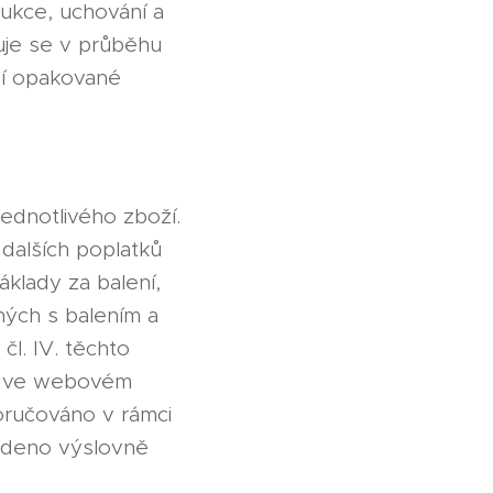
dukce, uchování a
uje se v průběhu
ší opakované
ednotlivého zboží.
dalších poplatků
klady za balení,
ných s balením a
l. IV. těchto
a ve webovém
oručováno v rámci
edeno výslovně