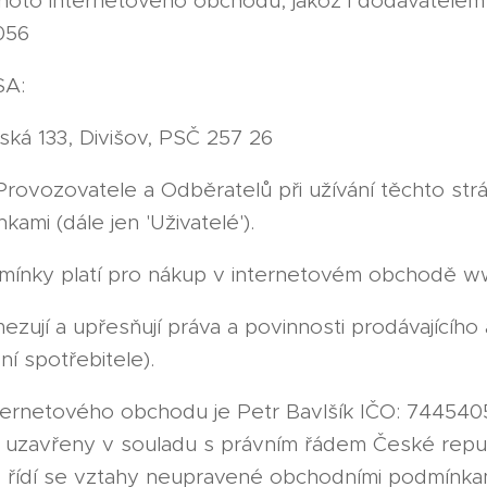
oto internetového obchodu, jakož i dodavatelem 
056
A:
mská 133, Divišov, PSČ 257 26
Provozovatele a Odběratelů při užívání těchto strá
kami (dále jen 'Uživatelé').
mínky platí pro nákup v internetovém obchodě w
zují a upřesňují práva a povinnosti prodávajícího 
ní spotřebitele).
ernetového obchodu je Petr Bavlšík IČO: 744540
 uzavřeny v souladu s právním řádem České republ
l, řídí se vztahy neupravené obchodními podmínk