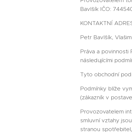
Provozovatelem toh
Bavlšík IČO: 74454
KONTAKTNÍ ADRES
Petr Bavlšík, Vlaši
Práva a povinnosti 
následujícími podmín
Tyto obchodní pod
Podmínky blíže vyme
(zákazník v postave
Provozovatelem int
smluvní vztahy jsou
stranou spotřebite