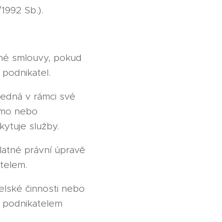
1992 Sb.).
jiné smlouvy, pokud
 podnikatel.
 jedná v rámci své
římo nebo
ytuje služby.
latné právní úpravě
atelem.
elské činnosti nebo
 podnikatelem