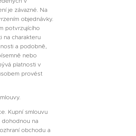
vedených v
ní je závazné. Na
vrzením objednávky.
 potvrzujícího
ti na charakteru
enosti a podobně,
d písemně nebo
ývá platnosti v
způsobem provést
smlouvy.
ce. Kupní smlouvu
ně dohodnou na
rozhraní obchodu a