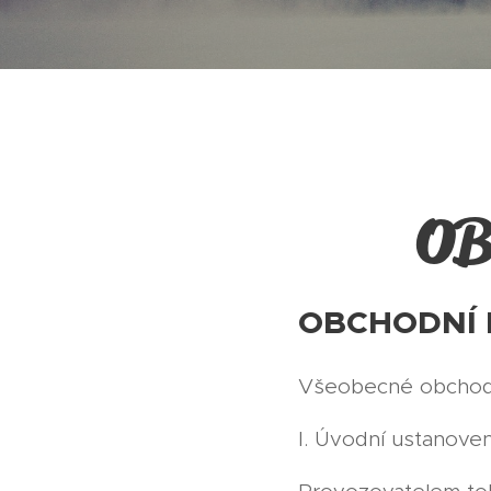
OB
OBCHODNÍ 
Všeobecné obchod
I. Úvodní ustanoven