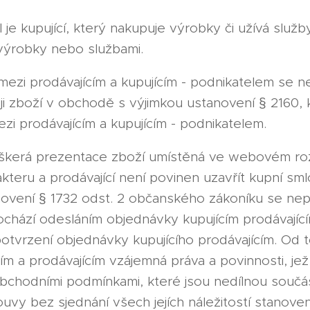
el je kupující, který nakupuje výrobky či užívá slu
 výrobky nebo službami.
ezi prodávajícím a kupujícím - podnikatelem se nep
ji zboží v obchodě s výjimkou ustanovení § 2160,
ezi prodávajícím a kupujícím - podnikatelem.
škerá prezentace zboží umístěná ve webovém ro
akteru a prodávající není povinen uzavřít kupní s
novení § 1732 odst. 2 občanského zákoníku se nepo
chází odesláním objednávky kupujícím prodávajíc
otvrzení objednávky kupujícího prodávajícím. Od
ícím a prodávajícím vzájemná práva a povinnosti, j
bchodními podmínkami, které jsou nedílnou součás
ouvy bez sjednání všech jejích náležitostí stano