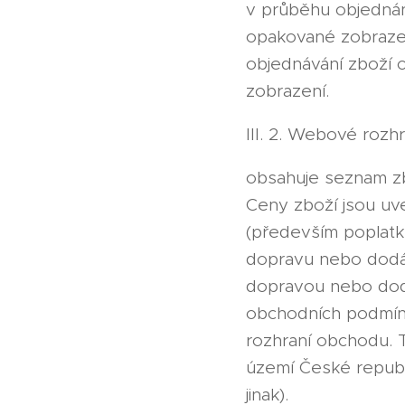
v průběhu objednání
opakované zobrazen
objednávání zboží
zobrazení.
III. 2. Webové rozh
obsahuje seznam zb
Ceny zboží jsou uv
(především poplatků
dopravu nebo dodán
dopravou nebo dodá
obchodních podmín
rozhraní obchodu. 
území České repub
jinak).