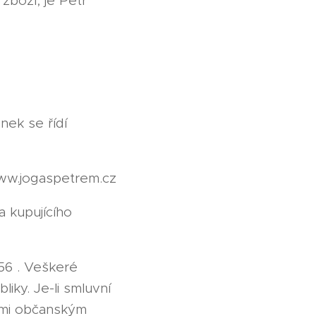
zboží, je Petr
nek se řídí
ww.jogaspetrem.cz
a kupujícího
56 . Veškeré
iky. Je-li smluvní
ami občanským