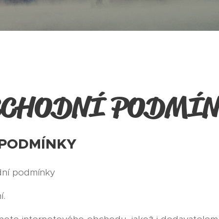
CHODNÍ PODMÍ
PODMÍNKY
ní podmínky
í.