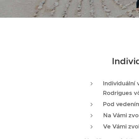
Indivi
Individuální
Rodrigues v
Pod vedením
Na Vámi zv
Ve Vámi zvo