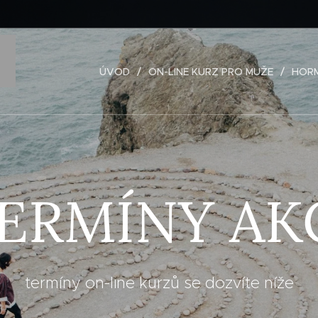
ÚVOD
ON-LINE KURZ PRO MUŽE
HORM
ERMÍNY AK
termíny on-line kurzů se dozvíte níže