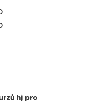
0
0
urzů hj pro