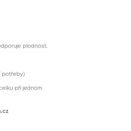
odporuje plodnost.
í potřeby)
elku při jednom
m.cz