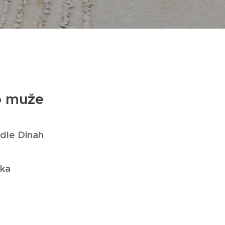
ro muže
odle Dinah
íka