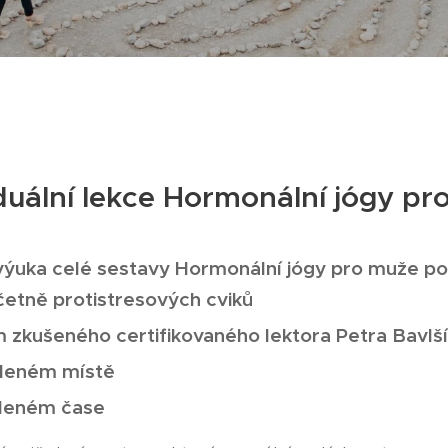
duální lekce Hormonální jógy p
 výuka celé sestavy Hormonální jógy pro muže p
četně protistresových cviků
 zkušeného certifikovaného lektora Petra Bavlš
oleném místě
leném čase