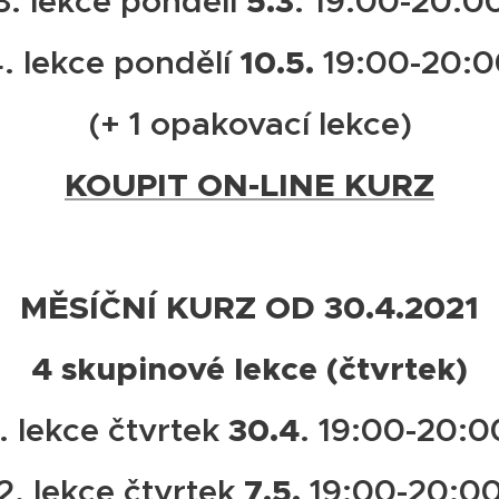
5.3
3. lekce pondělí
. 19:00-20:0
10.5.
. lekce pondělí
19:00-20:0
(+ 1 opakovací lekce)
KOUPIT ON-LINE KURZ
MĚSÍČNÍ KURZ OD 30.4.2021
4 skupinové lekce (čtvrtek)
30.4
1. lekce čtvrtek
. 19:00-20:0
7.5.
2. lekce čtvrtek
19:00-20:0