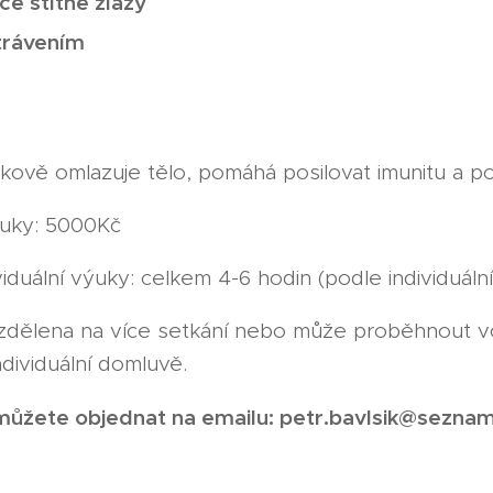
ce štítné žlázy
trávením
kově omlazuje tělo, pomáhá posilovat imunitu a p
ýuky: 5000Kč
iduální výuky: celkem 4-6 hodin (podle individuáln
dělena na více setkání nebo může proběhnout vc
ndividuální domluvě.
 můžete objednat na emailu: petr.bavlsik@sezna