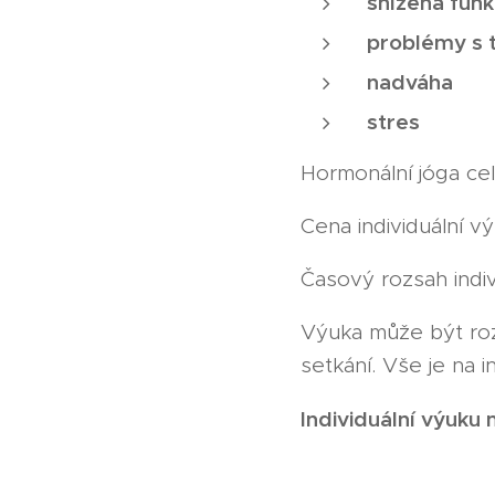
snížená funk
problémy s 
nadváha
stres
Hormonální jóga cel
Cena individuální v
Časový rozsah indiv
Výuka může být roz
setkání. Vše je na i
Individuální výuku