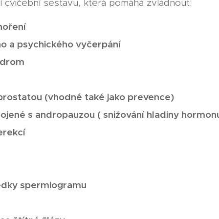
í cvičební sestavu, která pomáhá zvládnout:
hoření
ého a psychického vyčerpání
ndrom
prostatou (vhodné také jako prevence)
ojené s andropauzou ( snižování hladiny hormon
erekcí
ledky spermiogramu