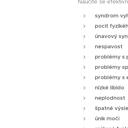
Naučíte se efektivn
syndrom vy
pocit fyzik
únavový sy
nespavost
problémy s 
problémy sp
problémy s 
nízké libido
neplodnost
špatné výs
únik moči