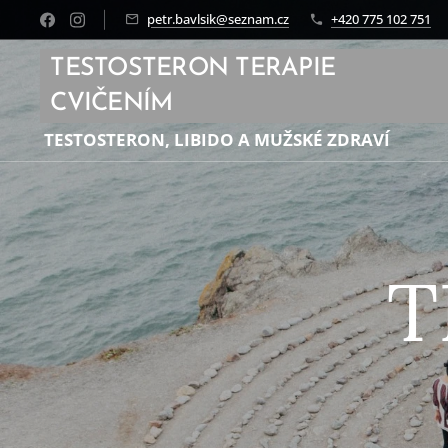
petr.bavlsik@seznam.cz
+420 775 102 751
TESTOSTERON TERAPIE
CVIČENÍM
TESTOSTERON, LIBIDO A MUŽSKÉ ZDRAVÍ
T